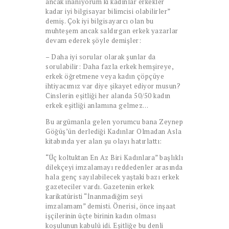
ancak inanıyorum ki kadınlar erkekler
kadar iyi bilgisayar bilimcisi olabilirler”
demiş. Çok iyi bilgisayarcı olan bu
muhteşem ancak saldırgan erkek yazarlar
devam ederek şöyle demişler:
– Daha iyi sorular olarak şunlar da
sorulabilir: Daha fazla erkek hemşireye,
erkek öğretmene veya kadın çöpçüye
ihtiyacımız var diye şikayet ediyor musun?
Cinslerin eşitliği her alanda 50/50 kadın
erkek eşitliği anlamına gelmez…
Bu argümanla gelen yorumcu bana Zeynep
Göğüş’ün derlediği Kadınlar Olmadan Asla
kitabında yer alan şu olayı hatırlattı:
“Üç koltuktan En Az Biri Kadınlara” başlıklı
dilekçeyi imzalamayı reddedenler arasında
hala genç sayılabilecek yaştaki bazı erkek
gazeteciler vardı. Gazetenin erkek
karikatüristi “İnanmadiğim seyi
imzalamam” demisti. Önerisi, önce inşaat
işçilerinin üçte birinin kadın olması
koşulunun kabulü idi. Eşitliğe bu denli