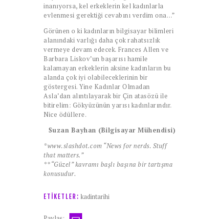
inanıyorsa, kel erkeklerin kel kadınlarla
evlenmesi gerektiği cevabını verdim ona…”
Görünen o ki kadınların bilgisayar bilimleri
alanındaki varlığı daha çok rahatsızlık
vermeye devam edecek. Frances Allen ve
Barbara Liskov’un başarısı hamile
kalamayan erkeklerin aksine kadınların bu
alanda çok iyi olabileceklerinin bir
göstergesi. Yine Kadınlar Olmadan
Asla’dan alıntılayarak bir Çin atasözü ile
bitirelim: Gökyüzünün yarısı kadınlarındır.
Nice ödüllere.
Suzan Bayhan (Bilgisayar Mühendisi)
*www.slashdot.com “News for nerds. Stuff
that matters.”
** “Güzel” kavramı başlı başına bir tartışma
konusudur.
kadintarihi
ETIKETLER:
Paylaş: