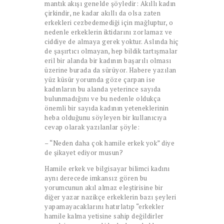
mantık akışı genelde şöyledir: Akıllı kadın
çirkindir, ne kadar akıllı da olsa zaten
erkekleri cezbedemediği için mağluptur, o
nedenle erkeklerin iktidarını zorlamaz ve
ciddiye de almaya gerek yoktur. Aslında hiç
de şaşırtıcı olmayan, hep bildik tartışmalar
eril bir alanda bir kadının başarılı olması
üzerine burada da sürüyor. Habere yazılan
yüz küsür yorumda göze çarpan ise
kadınların bu alanda yeterince sayıda
bulunmadığını ve bu nedenle oldukça
önemli bir sayıda kadının yeteneklerinin
heba olduğunu söyleyen bir kullanıcıya
cevap olarak yazılanlar şöyle:
– “Neden daha çok hamile erkek yok” diye
de şikayet ediyor musun?
Hamile erkek ve bilgisayar bilimci kadını
aynı derecede imkansız gören bu
yorumcunun akıl almaz eleştirisine bir
diğer yazar nazikçe erkeklerin bazı şeyleri
yapamayacaklarını hatırlatıp “erkekler
hamile kalma yetisine sahip değildirler