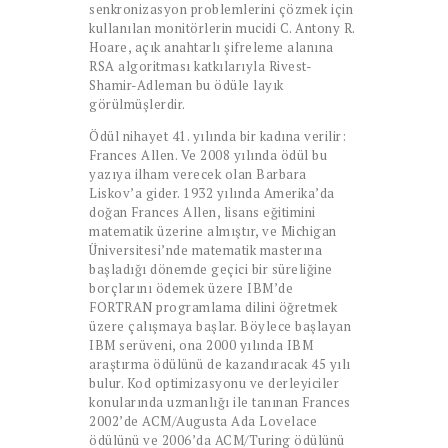
senkronizasyon problemlerini çözmek için
kullanılan monitörlerin mucidi C. Antony R.
Hoare, açık anahtarlı şifreleme alanına
RSA algoritması katkılarıyla Rivest-
Shamir-Adleman bu ödüle layık
görülmüşlerdir.
Ödül nihayet 41. yılında bir kadına verilir:
Frances Allen. Ve 2008 yılında ödül bu
yazıya ilham verecek olan Barbara
Liskov’a gider. 1932 yılında Amerika’da
doğan Frances Allen, lisans eğitimini
matematik üzerine almıştır, ve Michigan
Üniversitesi’nde matematik masterına
başladığı dönemde geçici bir süreliğine
borçlarını ödemek üzere IBM’de
FORTRAN programlama dilini öğretmek
üzere çalışmaya başlar. Böylece başlayan
IBM serüveni, ona 2000 yılında IBM
araştırma ödülünü de kazandıracak 45 yılı
bulur. Kod optimizasyonu ve derleyiciler
konularında uzmanlığı ile tanınan Frances
2002’de ACM/Augusta Ada Lovelace
ödülünü ve 2006’da ACM/Turing ödülünü