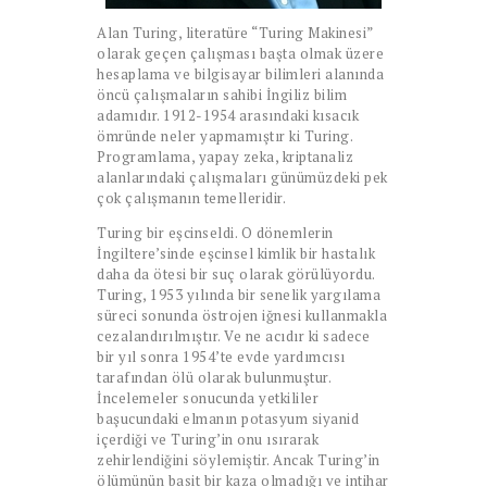
Alan Turing, literatüre “Turing Makinesi”
olarak geçen çalışması başta olmak üzere
hesaplama ve bilgisayar bilimleri alanında
öncü çalışmaların sahibi İngiliz bilim
adamıdır. 1912-1954 arasındaki kısacık
ömründe neler yapmamıştır ki Turing.
Programlama, yapay zeka, kriptanaliz
alanlarındaki çalışmaları günümüzdeki pek
çok çalışmanın temelleridir.
Turing bir eşcinseldi. O dönemlerin
İngiltere’sinde eşcinsel kimlik bir hastalık
daha da ötesi bir suç olarak görülüyordu.
Turing, 1953 yılında bir senelik yargılama
süreci sonunda östrojen iğnesi kullanmakla
cezalandırılmıştır. Ve ne acıdır ki sadece
bir yıl sonra 1954’te evde yardımcısı
tarafından ölü olarak bulunmuştur.
İncelemeler sonucunda yetkililer
başucundaki elmanın potasyum siyanid
içerdiği ve Turing’in onu ısırarak
zehirlendiğini söylemiştir. Ancak Turing’in
ölümünün basit bir kaza olmadığı ve intihar