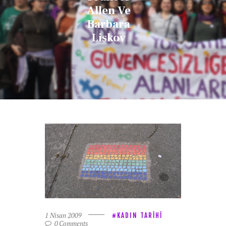
Allen Ve
Barbara
Liskov
1 Nisan 2009
KADIN TARIHI
0
Comments