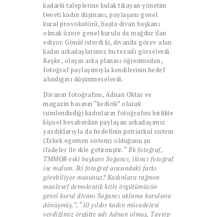
kadarki taleplerine kulak tıkayan yönetim
tweeti kadın düşmanı, paylaşanı genel
kurul provokatörü, başta divan başkanı
olmak üzere genel kurulu da mağdur ilan
ediyor. Gönül isterdi ki, divanda görev alan
kadın arkadaşlarımız bu tezadı görselerdi.
Keşke, olayın arka planını öğrenmeden,
fotoğraf paylaşımıyla kendilerinin hedef
alındığını düşünmeselerdi.
Divanın fotoğrafını, Adnan Oktar ve
magazin basının “kedicik” olarak
isimlendirdiği kadınların fotoğrafını birlikte
kişisel hesabından paylaşan arkadaşımız
yazdıklarıyla da hedefinin patriarkal sistem
(Erkek egemen sistem) olduğunu şu
ifadeler ile dile getirmiştir. “
İlk fotoğraf,
TMMOB eski başkanı Soğancı, ikinci fotoğraf
ise malum. İki fotoğraf arasındaki farkı
görebiliyor musunuz? Kadınlara rağmen
maalesef demokratik kitle örgütümüzün
genel kurul divanı Soğancı aklama kuruluna
dönüşmüş.”, “10 yıldır kadın mücadelesi
verdiğimiz örgütte adı Adnan olmuş, Tayyip