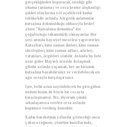
gerçekliğinden kopararak, istediği gibi
okuma (anlama) ve ceza kesme alışkanlığı
şiddet olaylarına yol açabilecek kadar
tehlikelidir aslında. Alegorik anlatımlar
kutsalına dokunulduğu iddiasıyla hedef
alınır. “Kutsalıma dokunma” der
çoğulculuğa tahammülü olmayanlar. Her
şeyi anında haysiyet meselesi yapıverirler.
Kutsalları, kimi zaman dinleri, kimi zaman
ideolojileri, kimi zaman adları, aileleri,
vatanları, örgütleri olabilir. Aslında bu liste
uzar gider. Mayınlı arazide dolaşmak
gibidir aslında yaşamak, her an birisinin
kutsalına basabilirsiniz ve verilebilecek en
ağır cezayla karşılaşırsınız.
İşte, belki uzun sayılabilecek bu girizgâhın
nedeni bizim de böyle bir cezayla
karşılaşmamız. Biz, diyorum çünkü
arkadaşımıza verilen ceza aslında
hepimize verilmiş demektir.
Kadın hareketinin yıllardır gösterdiği onca
çabaya rağmen, yönetim kurullarında,