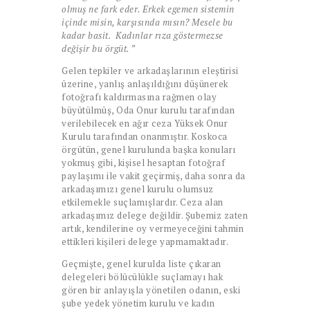
olmuş ne fark eder. Erkek egemen sistemin
içinde misin, karşısında mısın? Mesele bu
kadar basit. Kadınlar rıza göstermezse
değişir bu örgüt. ”
Gelen tepkiler ve arkadaşlarının eleştirisi
üzerine, yanlış anlaşıldığını düşünerek
fotoğrafı kaldırmasına rağmen olay
büyütülmüş, Oda Onur kurulu tarafından
verilebilecek en ağır ceza Yüksek Onur
Kurulu tarafından onanmıştır. Koskoca
örgütün, genel kurulunda başka konuları
yokmuş gibi, kişisel hesaptan fotoğraf
paylaşımı ile vakit geçirmiş, daha sonra da
arkadaşımızı genel kurulu olumsuz
etkilemekle suçlamışlardır. Ceza alan
arkadaşımız delege değildir. Şubemiz zaten
artık, kendilerine oy vermeyeceğini tahmin
ettikleri kişileri delege yapmamaktadır.
Geçmişte, genel kurulda liste çıkaran
delegeleri bölücülükle suçlamayı hak
gören bir anlayışla yönetilen odanın, eski
şube yedek yönetim kurulu ve kadın