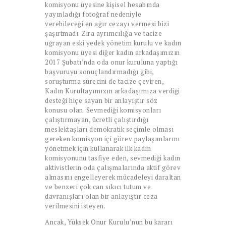
komisyonu üyesine kişisel hesabında
yayınladığı fotoğraf nedeniyle
verebileceği en ağır cezayı vermesi bizi
şaşırtmadı. Zira ayrımcılığa ve tacize
uğrayan eski yedek yönetim kurulu ve kadın
komisyonu üyesi diğer kadın arkadaşımızın
2017 Şubatı’nda oda onur kuruluna yaptığı
başvuruyu sonuçlandırmadığı gibi,
soruşturma sürecini de tacize çeviren,
Kadın Kurultayımızın arkadaşımıza verdiği
desteği hiçe sayan bir anlayıştır söz
konusu olan. Sevmediği komisyonları
çalıştırmayan, ücretli çalıştırdığı
meslektaşları demokratik seçimle olması
gereken komisyon içi görev paylaşımlarını
yönetmek için kullanarak ilk kadın
komisyonunu tasfiye eden, sevmediği kadın
aktivistlerin oda çalışmalarında aktif görev
almasını engelleyerek mücadeleyi daraltan
ve benzeri çok can sıkıcı tutum ve
davranışları olan bir anlayıştır ceza
verilmesini isteyen.
Ancak, Yüksek Onur Kurulu’nun bu kararı