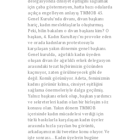
delegasyonda cinsiyet eşitliğini sağlamak
için çaba göstermeyen, hatta bazı odalarda
açıkça engelleyen anlayış TMMOB 45.
Genel Kurulu’nda divanı, divan başkanı
hariç, kadın meslektaşlarla oluşturmuş.
Peki, bilin bakalım o divan başkanı kim? O
başkan, 4. Kadın Kurultayı’nı provoke eden
ve orada kadınların protestosuyla
karşılaşan yakın dönemin genel başkanı.
Genel kurulda, ağırlıklı kadın üyeden
oluşan divan ile ağırlıklı erkek delegasyon
arasındaki tezat hiçbirimizin gözünden
kaçmıyor, zaten görülmeyecek gibi de
değil. Komik görünüyor. Adeta, feminizmin
kadını görünür kılma, cinsiyet eşitliğini
sağlama önermeleriyle dalga geçilmiş.
Yalnız başkanı erkek olup, başkan yardımcı
ve sekreterleri kadın olan bir birleşim söz
konusu olan. Yakın dönem TMMOB
içerisinde kadın mücadelesi verdiği için
türlü baskılarla karşılaşan kadın üyeler
arasında hızla yayılan bu görüntü,
arkadaşımızın iki tweetine konu oluyor. Ve
işte sonrası… Kadın üyelerin bugüne