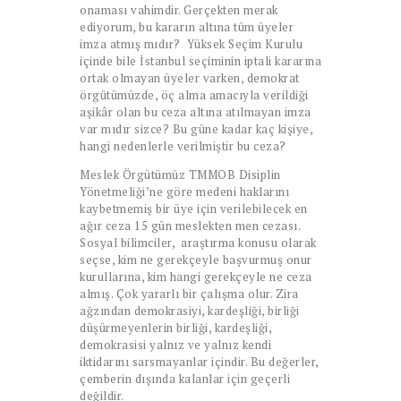
onaması vahimdir. Gerçekten merak
ediyorum, bu kararın altına tüm üyeler
imza atmış mıdır? Yüksek Seçim Kurulu
içinde bile İstanbul seçiminin iptali kararına
ortak olmayan üyeler varken, demokrat
örgütümüzde, öç alma amacıyla verildiği
aşikâr olan bu ceza altına atılmayan imza
var mıdır sizce? Bu güne kadar kaç kişiye,
hangi nedenlerle verilmiştir bu ceza?
Meslek Örgütümüz TMMOB Disiplin
Yönetmeliği’ne göre medeni haklarını
kaybetmemiş bir üye için verilebilecek en
ağır ceza 15 gün meslekten men cezası.
Sosyal bilimciler, araştırma konusu olarak
seçse, kim ne gerekçeyle başvurmuş onur
kurullarına, kim hangi gerekçeyle ne ceza
almış. Çok yararlı bir çalışma olur. Zira
ağzından demokrasiyi, kardeşliği, birliği
düşürmeyenlerin birliği, kardeşliği,
demokrasisi yalnız ve yalnız kendi
iktidarını sarsmayanlar içindir. Bu değerler,
çemberin dışında kalanlar için geçerli
değildir.