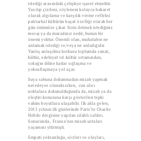
istediği arasındaki çelişkiye işaret etmektir.
Yazılıp çizileni, söyleneni kolayca hakaret
olarak algılama ve karşılık verme refleksi
patriarkal kültürün başat özelliği olarak her
gün önümüze çıkar. Sizin iletmek istediğiniz
mesaj ya da muradınız nedir, bunun bir
önemi yoktur. Önemli olan, muhatabın ne
anlamak istediği ve/veya ne anladığıdır.
Yanlış anlaşılma korkusu toplumda sanat,
kültür, edebiyat vd. kültür ortamından,
sokağın diline kadar sığlaşma ve
yoksullaşmaya yol açar.
Suya sabuna dokunmadan mizah yapmak
neredeyse olanaksızken, can alıcı
noktalara dokunulduğunda da, mizah ya da
eleştiri konusuna karşı gösterilen tepki
vahim boyutlara ulaşabilir. İlk akla gelen,
2015 yılının ilk günlerinde Paris’te Charlie
Hebdo dergisine yapılan silahlı saldırı.
Sonucunda, Fransa’nın mizah ustaları
yaşamını yitirmişti.
Empati yoksunluğu, sözleri ve olayları,