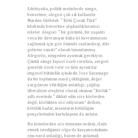
Edebiyatta, politik metinlerde simge,
benzetme, alegori çok sık kullanılır.
Nurdan Gürbilek “ Kötü Çocuk Türk”
kitabında benzetme alışkanlıklarımızı
irdeler. Alegori “ bir görüntü, bir yaşantı
veya bir davranışın daha iyi kavranmasını
sağlamak için göz önünde canlandırıp, dile
getirme sanatı” olarak tanımlanmış.
Alegoriyi, simgeden ayırmak gerekiyor.
Çünkü simge kişisel özeti verirken, alegori
genelde özeti verir ve tüm ayrıntılar
imgesel bütünlük içindedir. Jose Saramago
da bir toplumun nasıl çöktüğünü, değer
yargılarını yitirdiğini anlattığı, çağdaş
liberalizm eleştirisi olarak okunan “Körlük ”
adlı eserinde “ dikkat edin size körlerden
değil, körlükten söz ediyorum” derken,
kötülük kadar, insanların kötülüğün
pençelerinden kurtuluşunu da anlatır.
Bu terimlerden söz etmemin nedeni, ifade
etmek istediğimiz olgu ile karşımızdakinin
onu nasıl anladığı, bazen de anlamak