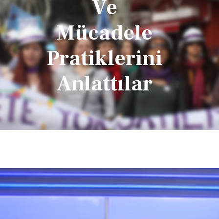
Ve
Mücadele
Pratiklerini
Anlattılar