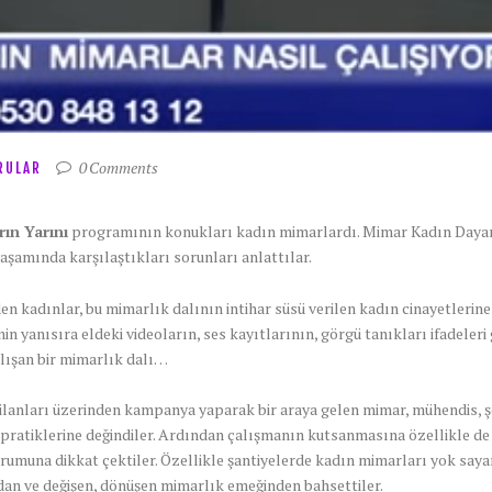
0
Comments
RULAR
rın Yarını
programının konukları kadın mimarlardı. Mimar Kadın Dayanı
 yaşamında karşılaştıkları sorunları anlattılar.
kadınlar, bu mimarlık dalının intihar süsü verilen kadın cinayetlerine d
in yanısıra eldeki videoların, ses kayıtlarının, görgü tanıkları ifadeleri
lışan bir mimarlık dalı…
 ilanları üzerinden kampanya yaparak bir araya gelen mimar, mühendis,
ratiklerine değindiler. Ardından çalışmanın kutsanmasına özellikle d
rumuna dikkat çektiler. Özellikle şantiyelerde kadın mimarları yok say
dan ve değişen, dönüşen mimarlık emeğinden bahsettiler.