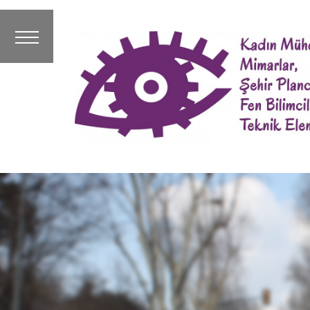
Anasayfa
Haberler &
Duyurular
Kültür &
Sanat
Kadınlar
Arasında
Kadın
Emeği
Kadın
Bedeni
Kadın
Mücadelesi
Kadın
Tarihi