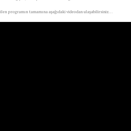
rilen programın tamamına aşağıdaki videodan ulaşabilirsiniz…