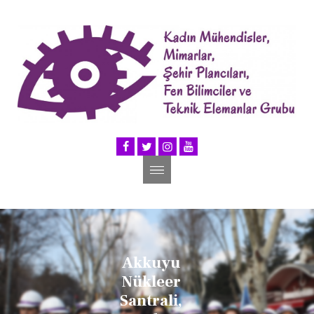
Akkuyu
Nükleer
Santrali,