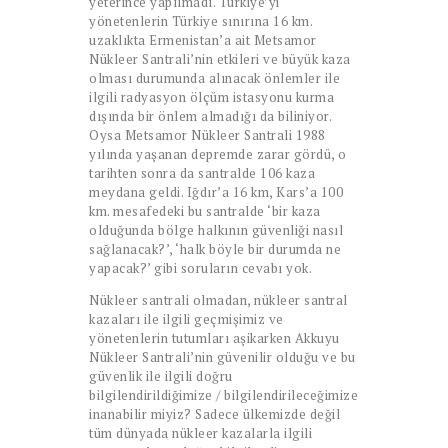
yeterince yapılmadı. Türkiye’yi
yönetenlerin Türkiye sınırına 16 km.
uzaklıkta Ermenistan’a ait Metsamor
Nükleer Santrali’nin etkileri ve büyük kaza
olması durumunda alınacak önlemler ile
ilgili radyasyon ölçüm istasyonu kurma
dışında bir önlem almadığı da biliniyor.
Oysa Metsamor Nükleer Santrali 1988
yılında yaşanan depremde zarar gördü, o
tarihten sonra da santralde 106 kaza
meydana geldi. Iğdır’a 16 km, Kars’a 100
km. mesafedeki bu santralde ‘bir kaza
olduğunda bölge halkının güvenliği nasıl
sağlanacak?’, ‘halk böyle bir durumda ne
yapacak?’ gibi soruların cevabı yok.
Nükleer santrali olmadan, nükleer santral
kazaları ile ilgili geçmişimiz ve
yönetenlerin tutumları aşikarken Akkuyu
Nükleer Santrali’nin güvenilir olduğu ve bu
güvenlik ile ilgili doğru
bilgilendirildiğimize / bilgilendirileceğimize
inanabilir miyiz? Sadece ülkemizde değil
tüm dünyada nükleer kazalarla ilgili