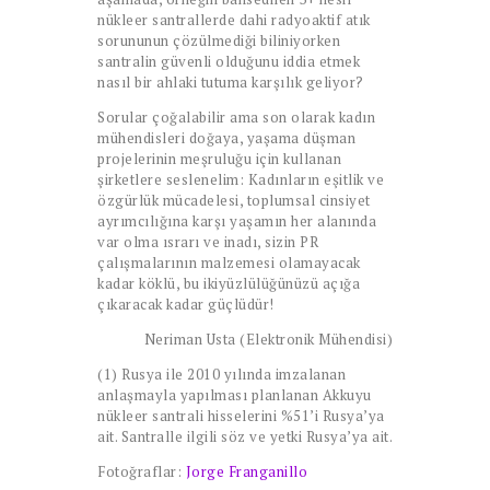
nükleer santrallerde dahi radyoaktif atık
sorununun çözülmediği biliniyorken
santralin güvenli olduğunu iddia etmek
nasıl bir ahlaki tutuma karşılık geliyor?
Sorular çoğalabilir ama son olarak kadın
mühendisleri doğaya, yaşama düşman
projelerinin meşruluğu için kullanan
şirketlere seslenelim: Kadınların eşitlik ve
özgürlük mücadelesi, toplumsal cinsiyet
ayrımcılığına karşı yaşamın her alanında
var olma ısrarı ve inadı, sizin PR
çalışmalarının malzemesi olamayacak
kadar köklü, bu ikiyüzlülüğünüzü açığa
çıkaracak kadar güçlüdür!
Neriman Usta (Elektronik Mühendisi)
(1) Rusya ile 2010 yılında imzalanan
anlaşmayla yapılması planlanan Akkuyu
nükleer santrali hisselerini %51’i Rusya’ya
ait. Santralle ilgili söz ve yetki Rusya’ya ait.
Fotoğraflar:
Jorge Franganillo