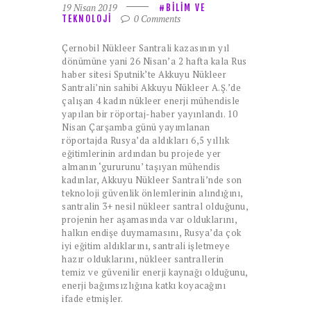
19 Nisan 2019
BILIM VE
0
Comments
TEKNOLOJI
Çernobil Nükleer Santrali kazasının yıl
dönümüne yani 26 Nisan’a 2 hafta kala Rus
haber sitesi Sputnik’te Akkuyu Nükleer
Santrali’nin sahibi Akkuyu Nükleer A.Ş.’de
çalışan 4 kadın nükleer enerji mühendisle
yapılan bir röportaj-haber yayınlandı. 10
Nisan Çarşamba günü yayımlanan
röportajda Rusya’da aldıkları 6,5 yıllık
eğitimlerinin ardından bu projede yer
almanın ‘gururunu’ taşıyan mühendis
kadınlar, Akkuyu Nükleer Santrali’nde son
teknoloji güvenlik önlemlerinin alındığını,
santralin 3+ nesil nükleer santral olduğunu,
projenin her aşamasında var olduklarını,
halkın endişe duymamasını, Rusya’da çok
iyi eğitim aldıklarını, santrali işletmeye
hazır olduklarını, nükleer santrallerin
temiz ve güvenilir enerji kaynağı olduğunu,
enerji bağımsızlığına katkı koyacağını
ifade etmişler.