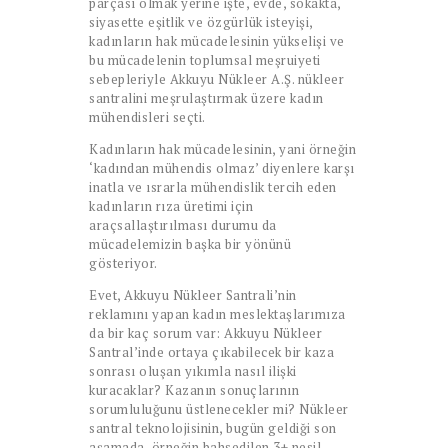
parçası olmak yerine işte, evde, sokakta,
siyasette eşitlik ve özgürlük isteyişi,
kadınların hak mücadelesinin yükselişi ve
bu mücadelenin toplumsal meşruiyeti
sebepleriyle Akkuyu Nükleer A.Ş. nükleer
santralini meşrulaştırmak üzere kadın
mühendisleri seçti.
Kadınların hak mücadelesinin, yani örneğin
‘kadından mühendis olmaz’ diyenlere karşı
inatla ve ısrarla mühendislik tercih eden
kadınların rıza üretimi için
araçsallaştırılması durumu da
mücadelemizin başka bir yönünü
gösteriyor.
Evet, Akkuyu Nükleer Santrali’nin
reklamını yapan kadın meslektaşlarımıza
da bir kaç sorum var: Akkuyu Nükleer
Santral’inde ortaya çıkabilecek bir kaza
sonrası oluşan yıkımla nasıl ilişki
kuracaklar? Kazanın sonuçlarının
sorumluluğunu üstlenecekler mi? Nükleer
santral teknolojisinin, bugün geldiği son
aşamada, örneğin bahsedilen 3+ nesil