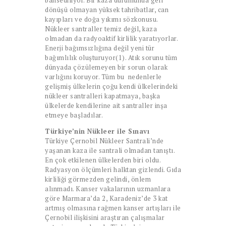
bahsediliyor. Bir kaza durumunda geri
dönüşü olmayan yüksek tahribatlar, can
kayıpları ve doğa yıkımı sözkonusu.
Nükleer santraller temiz değil, kaza
olmadan da radyoaktif kirlilik yaratıyorlar.
Enerji bağımsızlığına değil yeni tür
bağımlılık oluşturuyor(1). Atık sorunu tüm
dünyada çözülemeyen bir sorun olarak
varlığını koruyor. Tüm bu nedenlerle
gelişmiş ülkelerin çoğu kendi ülkelerindeki
nükleer santralleri kapatmaya, başka
ülkelerde kendilerine ait santraller inşa
etmeye başladılar.
Türkiye’nin Nükleer ile Sınavı
Türkiye Çernobil Nükleer Santrali’nde
yaşanan kaza ile santrali olmadan tanıştı.
En çok etkilenen ülkelerden biri oldu.
Radyasyon ölçümleri halktan gizlendi. Gıda
kirliliği görmezden gelindi, önlem
alınmadı. Kanser vakalarının uzmanlara
göre Marmara’da 2, Karadeniz’de 3 kat
artmış olmasına rağmen kanser artışları ile
Çernobil ilişkisini araştıran çalışmalar